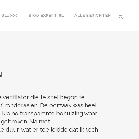
 GL1000
BIOD EXPERT 6L
ALLE BERICHTEN
N
 ventilator die te snel begon te
ef ronddraaien. De oorzaak was heel
 kleine transparante behuizing waar
n gebroken. Na met
duur, wat er toe leidde dat ik toch