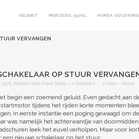
SELENET
MERCEDES 350SL
HONDA GOLDWING
STUUR VERVANGEN
SCHAKELAAR OP STUUR VERVANGE
 1975
,
Klussen
door
Frank Selen
0 Reactie's
0
Likes
Share
 het begin een zoemend geluid. Even gedacht aan de
e startmotor tijdens het rijden korte momenten ble
ngen. In eerste instantie een poging gewaagd om de
. Daar was namelijk het achterwandje van doormidde
schuren leek het euvel verholpen. Maar voor korte 
 een nieuwe schakelaar op het stuur.