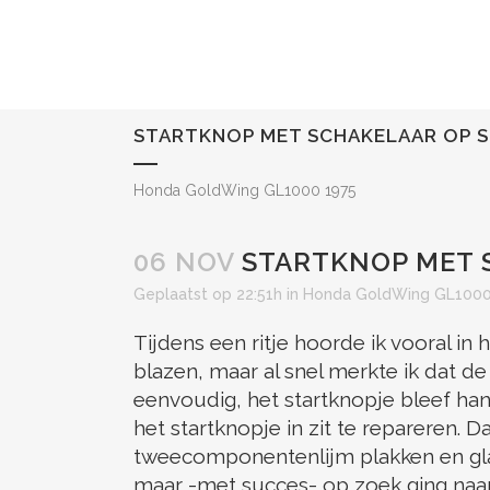
STARTKNOP MET SCHAKELAAR OP 
Honda GoldWing GL1000 1975
06 NOV
STARTKNOP MET 
Geplaatst op 22:51h
in
Honda GoldWing GL1000
Tijdens een ritje hoorde ik vooral in
blazen, maar al snel merkte ik dat d
eenvoudig, het startknopje bleef ha
het startknopje in zit te repareren
tweecomponentenlijm plakken en glad
maar -met succes- op zoek ging naar