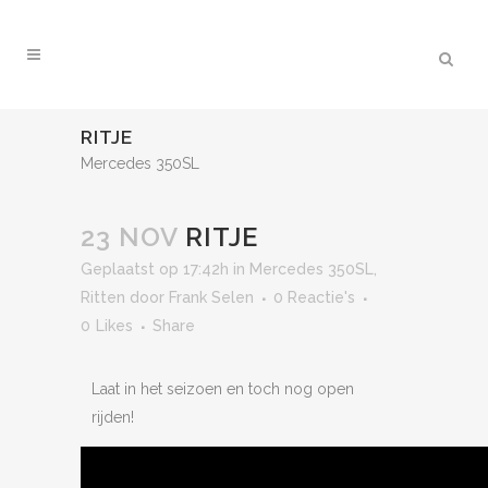
RITJE
Mercedes 350SL
23 NOV
RITJE
Geplaatst op 17:42h
in
Mercedes 350SL
,
Ritten
door
Frank Selen
0 Reactie's
0
Likes
Share
Laat in het seizoen en toch nog open
rijden!