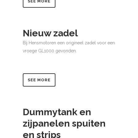
SEE MORE
Nieuw zadel
Bij Hensmotoren een origineel zadel voor een
vroege GL1000 gevonden.
SEE MORE
Dummytank en
zijpanelen spuiten
en strips