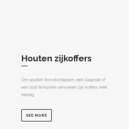
Houten zijkoffers
Om spullen (boodschappen, een slaapzak of
een slot) te kunnen vervoeren zijn koffers heel
handig.
SEE MORE