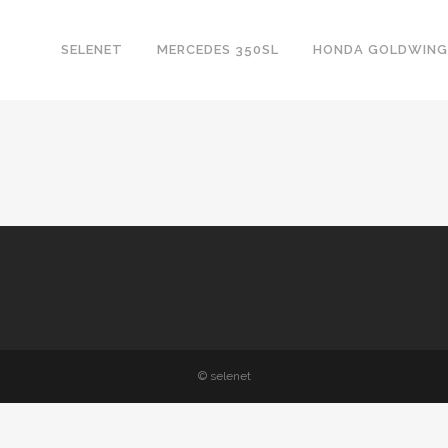
SELENET
MERCEDES 350SL
HONDA GOLDWING
© selenet