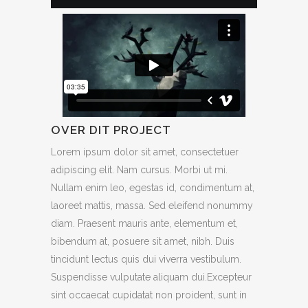
OVER DIT PROJECT
Lorem ipsum dolor sit amet, consectetuer
adipiscing elit. Nam cursus. Morbi ut mi.
Nullam enim leo, egestas id, condimentum at,
laoreet mattis, massa. Sed eleifend nonummy
diam. Praesent mauris ante, elementum et,
bibendum at, posuere sit amet, nibh. Duis
tincidunt lectus quis dui viverra vestibulum.
Suspendisse vulputate aliquam dui.Excepteur
sint occaecat cupidatat non proident, sunt in