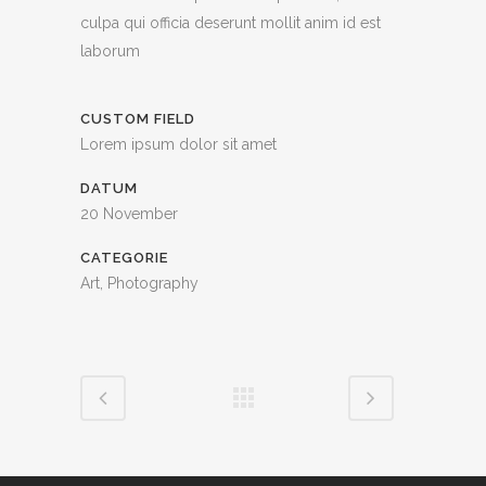
culpa qui officia deserunt mollit anim id est
laborum
CUSTOM FIELD
Lorem ipsum dolor sit amet
DATUM
20 November
CATEGORIE
Art, Photography