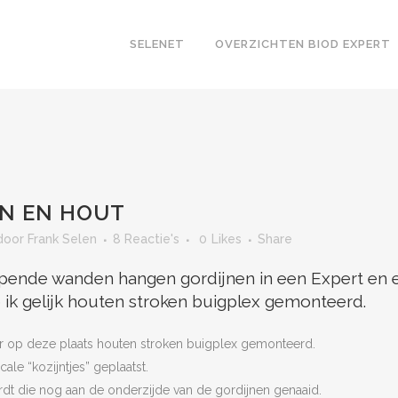
SELENET
OVERZICHTEN BIOD EXPERT
N EN HOUT
door
Frank Selen
8 Reactie's
0
Likes
Share
pende wanden hangen gordijnen in een Expert en ee
 ik gelijk houten stroken buigplex gemonteerd.
er op deze plaats houten stroken buigplex gemonteerd.
cale “kozijntjes” geplaatst.
dt die nog aan de onderzijde van de gordijnen genaaid.