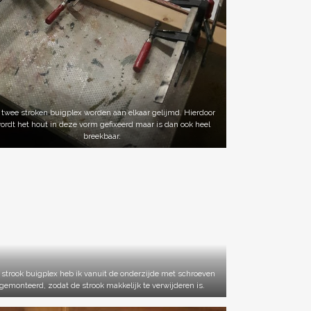
 twee stroken buigplex worden aan elkaar gelijmd. Hierdoor
ordt het hout in deze vorm gefixeerd maar is dan ook heel
breekbaar.
 strook buigplex heb ik vanuit de onderzijde met schroeven
gemonteerd, zodat de strook makkelijk te verwijderen is.