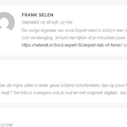
FRANK SELEN
Geplaatst op 18:43h, 13 mei
De vorige eigenaar van onze Expert reed in 2005 in een 
zo’n versteviging. Je kunt hier kijken of je misschien jo
https://selenet.nl/biod-expert-6l/expert-hall-of-fame/
(e
onder de mijne zaten in ieder geval lichtere schokbrekers dan op jouw fo
kwijt ? Die foto is overigens ook al oud en niet origineel digitaal,, du
 13 mei