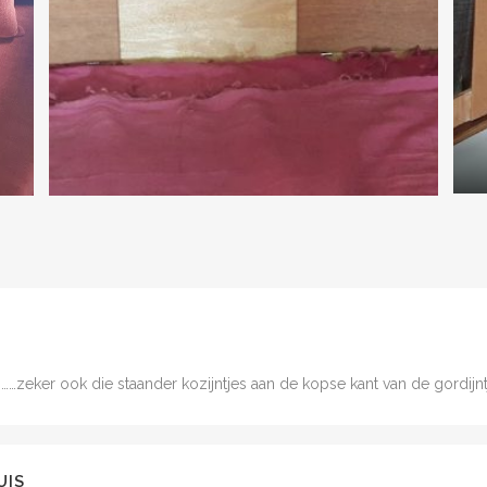
t………zeker ook die staander kozijntjes aan de kopse kant van de gordijnt
UIS