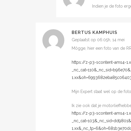
Indien je de foto erg
BERTUS KAMPHUIS
Geplaatst op 06:05h, 14 mei
Môgge, hier een foto van de R
https://z-p3-scontent-ams4-1
_nc_cat=110&_nc_sid=b96e70
1.xx&oh=6993682eba85c0640
Mijn Expert staat wel op de fot
Ik zie ook dat je motorliefhebb
https://z-p3-scontent-ams4-1
_nc_cat=103&_nc_sid=dd9801
1.xx&_nc_tp=6&oh=681b3e70d