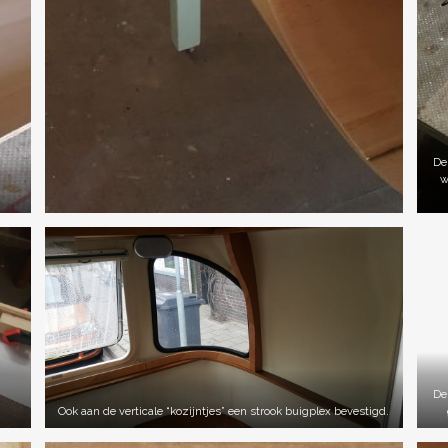
De
w
De
Ook aan de verticale “kozijntjes” een strook buigplex bevestigd.