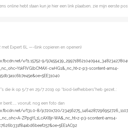
ens online hebt staan kun je hier een link plaatsen, zie mijn eerste post.
R met Expert 6L —-(link copieren en openen)
.xx.fbcdn.net/v/t1.15752-9/97455439_299718621040944_3482342780
&_nc_ohc=Y1kFIVGlbCMAX-cwHG1&_nc_ht=z-p3-scontent-ams4-
35db3a1c6b7e45e&oe=5EE31040
o”s die ik op 5/7 en 29/7 2019 op “biod-liefhebbers”heb gezet..:
er bent:…… vooruit, nog een foto dan
.xx.fbcdn.net/v/t31.0-8/p720x720/23456275_1464287296952726_110
&_nc_ohc=A-ZPpgYL1LcAX8jr-WA&_nc_ht=z-p3-scontent-ams4-
c7626b331f84abd6beef257&oe=5EE1AC92