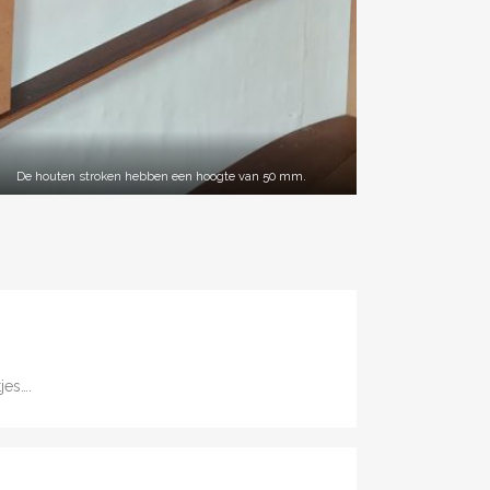
De houten stroken hebben een hoogte van 50 mm.
jes….