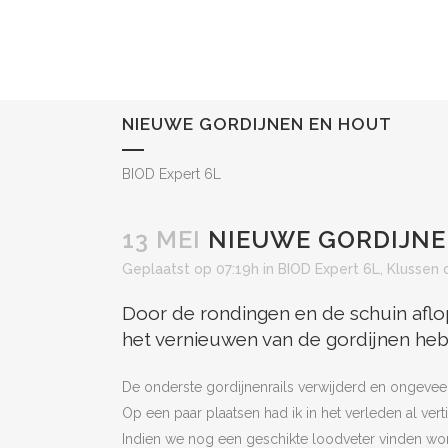
NIEUWE GORDIJNEN EN HOUT
BIOD Expert 6L
13 MEI
NIEUWE GORDIJNE
Geplaatst op 07:19h
in
BIOD Expert 6L
,
Klussen
Door de rondingen en de schuin aflo
het vernieuwen van de gordijnen heb
De onderste gordijnenrails verwijderd en ongeve
Op een paar plaatsen had ik in het verleden al verti
Indien we nog een geschikte loodveter vinden wor