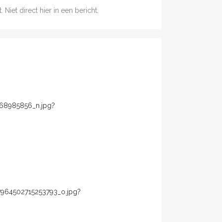
 Niet direct hier in een bericht.
468985856_n.jpg?
7964502715253793_o.jpg?