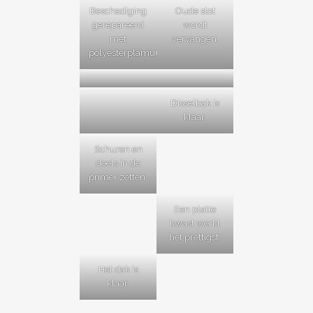
Beschadiging
Oude slot
gerepareerd
wordt
met
vervangen.
polyesterplamuur.
Disselbak is
klaar.
Schuren en
deels in de
primer zetten.
Een platte
kwast werkt
het prettigst.
Het dak is
klaar.