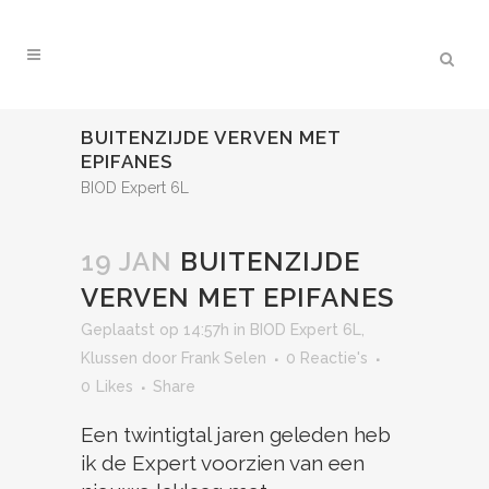
BUITENZIJDE VERVEN MET
EPIFANES
BIOD Expert 6L
19 JAN
BUITENZIJDE
VERVEN MET EPIFANES
Geplaatst op 14:57h
in
BIOD Expert 6L
,
Klussen
door
Frank Selen
0 Reactie's
0
Likes
Share
Een twintigtal jaren geleden heb
ik de Expert voorzien van een